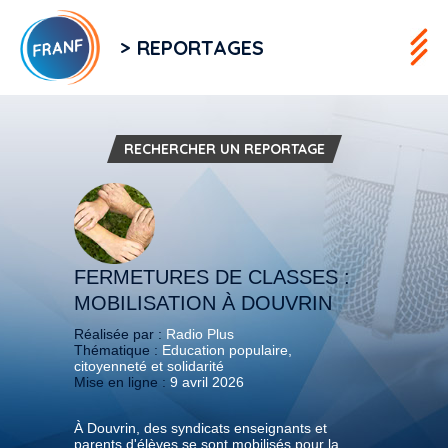
> REPORTAGES
RECHERCHER UN REPORTAGE
FERMETURES DE CLASSES :
MOBILISATION À DOUVRIN
Réalisée par :
Radio Plus
Thématique :
Education populaire,
citoyenneté et solidarité
Mise en ligne :
9 avril 2026
À Douvrin, des syndicats enseignants et
parents d'élèves se sont mobilisés pour la