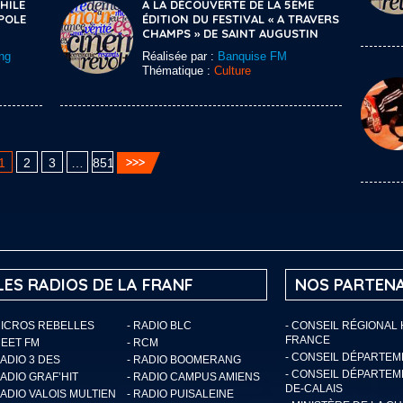
HILE
A LA DÉCOUVERTE DE LA 5ÈME
POLE
ÉDITION DU FESTIVAL « A TRAVERS
CHAMPS » DE SAINT AUGUSTIN
ng
Réalisée par :
Banquise FM
Thématique :
Culture
1
2
3
…
851
LES RADIOS DE LA FRANF
NOS PARTENA
MICROS REBELLES
- RADIO BLC
- CONSEIL RÉGIONAL
FRANCE
MEET FM
- RCM
- CONSEIL DÉPARTE
RADIO 3 DES
- RADIO BOOMERANG
- CONSEIL DÉPARTEM
RADIO GRAF’HIT
- RADIO CAMPUS AMIENS
DE-CALAIS
RADIO VALOIS MULTIEN
- RADIO PUISALEINE