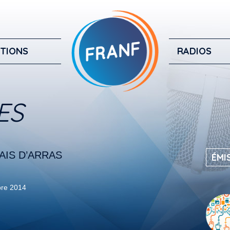
TIONS
RADIOS
ES
AIS D’ARRAS
ÉMI
re 2014