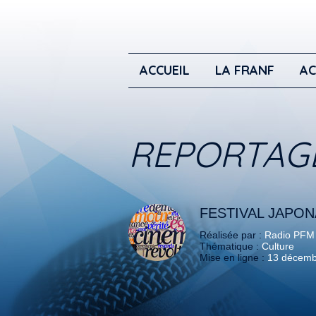
ACCUEIL
LA FRANF
AC
REPORTAG
FESTIVAL JAPON
Réalisée par :
Radio PFM
Thématique :
Culture
Mise en ligne :
13 décemb