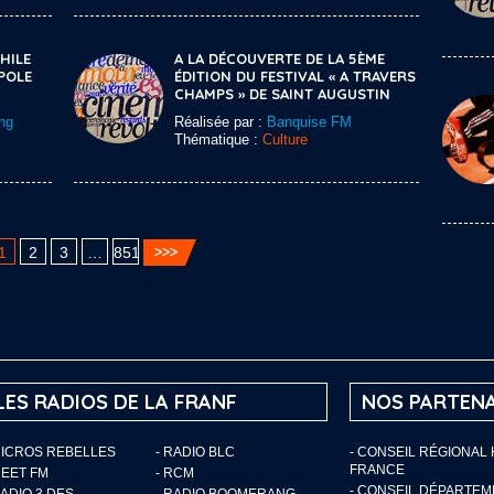
HILE
A LA DÉCOUVERTE DE LA 5ÈME
POLE
ÉDITION DU FESTIVAL « A TRAVERS
CHAMPS » DE SAINT AUGUSTIN
ng
Réalisée par :
Banquise FM
Thématique :
Culture
1
2
3
…
851
LES RADIOS DE LA FRANF
NOS PARTENA
MICROS REBELLES
- RADIO BLC
- CONSEIL RÉGIONAL
FRANCE
MEET FM
- RCM
- CONSEIL DÉPARTE