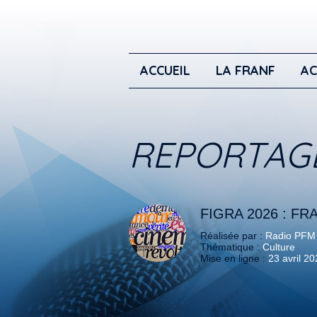
ACCUEIL
LA FRANF
AC
REPORTAG
FIGRA 2026 : F
Réalisée par :
Radio PFM
Thématique :
Culture
Mise en ligne :
23 avril 2