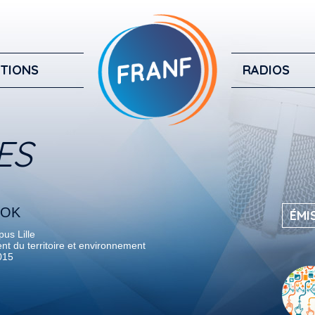
TIONS
RADIOS
ES
COK
ÉMI
us Lille
 du territoire et environnement
2015