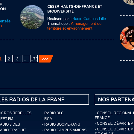
ER
CESER HAUTS-DE-FRANCE ET
ION
BIODIVERSITÉ
Réalisée par :
Radio Campus Lille
Sensée
Thématique :
Aménagement du
u
territoire et environnement
1
2
3
…
176
LES RADIOS DE LA FRANF
NOS PARTENA
MICROS REBELLES
- RADIO BLC
- CONSEIL RÉGIONAL
FRANCE
MEET FM
- RCM
- CONSEIL DÉPARTE
RADIO 3 DES
- RADIO BOOMERANG
- CONSEIL DÉPARTEM
RADIO GRAF’HIT
- RADIO CAMPUS AMIENS