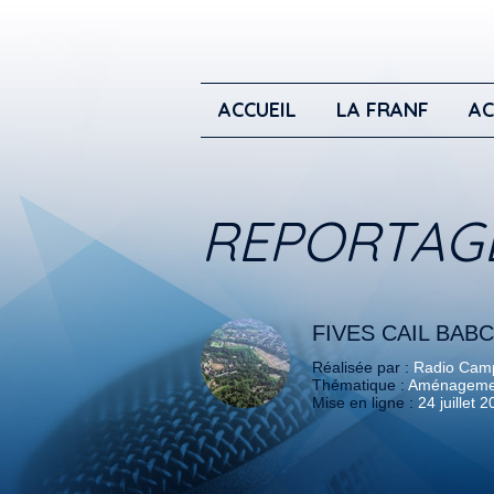
ACCUEIL
LA FRANF
AC
REPORTAG
FIVES CAIL BAB
Réalisée par :
Radio Camp
Thématique :
Aménagement
Mise en ligne :
24 juillet 