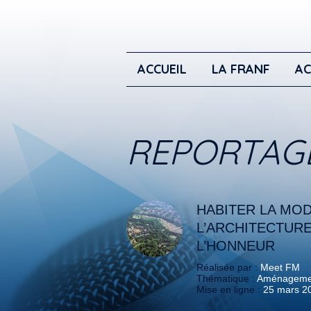
ACCUEIL
LA FRANF
AC
REPORTAG
HABITER LA MOD
L’ARCHITECTUR
L’HONNEUR
Réalisée par :
Meet FM
Thématique :
Aménagement
Mise en ligne :
25 mars 2