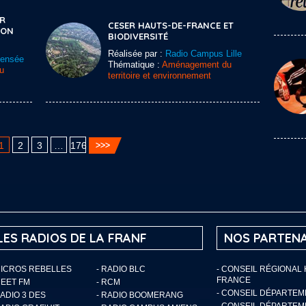
ER
CESER HAUTS-DE-FRANCE ET
ION
BIODIVERSITÉ
Réalisée par :
Radio Campus Lille
Sensée
Thématique :
Aménagement du
u
territoire et environnement
1
2
3
…
176
LES RADIOS DE LA FRANF
NOS PARTENA
MICROS REBELLES
- RADIO BLC
- CONSEIL RÉGIONAL
FRANCE
MEET FM
- RCM
- CONSEIL DÉPARTE
RADIO 3 DES
- RADIO BOOMERANG