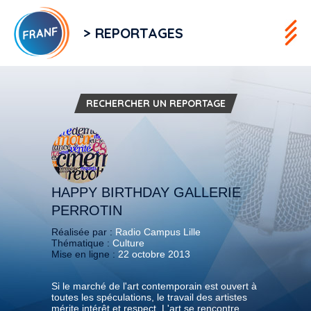
> REPORTAGES
RECHERCHER UN REPORTAGE
HAPPY BIRTHDAY GALLERIE
PERROTIN
Réalisée par :
Radio Campus Lille
Thématique :
Culture
Mise en ligne :
22 octobre 2013
Si le marché de l'art contemporain est ouvert à
toutes les spéculations, le travail des artistes
mérite intérêt et respect, L'art se rencontre