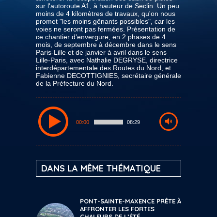
sur l'autoroute A1, à hauteur de Seclin. Un peu
moins de 4 kilomètres de travaux, qu'on nous
promet "les moins gênants possibles", car les
voies ne seront pas fermées. Présentation de
ce chantier d'envergure, en 2 phases de 4
mois, de septembre à décembre dans le sens
Paris-Lille et de janvier à avril dans le sens
Lille-Paris, avec Nathalie DEGRYSE, directrice
interdépartementale des Routes du Nord, et
Fabienne DECOTTIGNIES, secrétaire générale
de la Préfecture du Nord.
00:00
08:29
DANS LA MÊME THÉMATIQUE
PONT-SAINTE-MAXENCE PRÊTE À
AFFRONTER LES FORTES
CHALEURS DE L’ÉTÉ