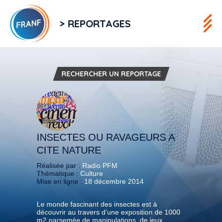
> REPORTAGES
RECHERCHER UN REPORTAGE
INSECTES OU RAVAGEURS A
CITE NATURE
Réalisée par :
Radio PFM
Thématique :
Culture
Mise en ligne :
18 décembre 2014
Le monde fascinant des insectes est à
découvrir au travers d’une exposition de 1000
m2 parsemée de manipulations, de jeux