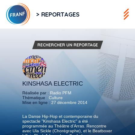
> REPORTAGES
RECHERCHER UN REPORTAGE
KINSHASA ELECTRIC
Réalisée par :
Radio PFM
Thématique :
Culture
Mise en ligne :
27 décembre 2014
La Danse Hip-Hop et contemporaine du
spectacle "Kinshasa Electric" a été
programmée au Théâtre d’Arras. Rencontre
avec Ula Sickle (Chorégraphe), et le Beatboxer