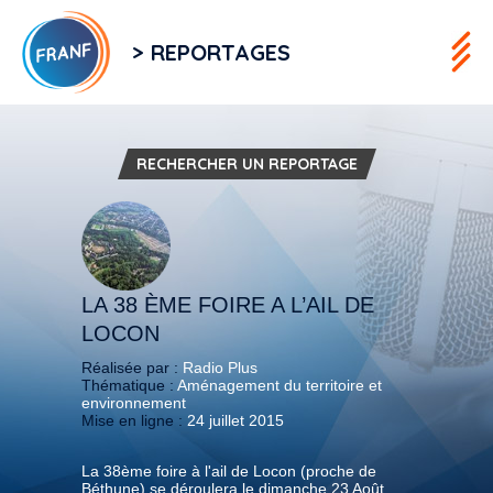
> REPORTAGES
RECHERCHER UN REPORTAGE
LA 38 ÈME FOIRE A L’AIL DE
LOCON
Réalisée par :
Radio Plus
Thématique :
Aménagement du territoire et
environnement
Mise en ligne :
24 juillet 2015
La 38ème foire à l'ail de Locon (proche de
Béthune) se déroulera le dimanche 23 Août