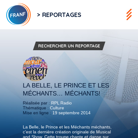
> REPORTAGES
RECHERCHER UN REPORTAGE
LA BELLE, LE PRINCE ET LES
MÉCHANTS… MÉCHANTS!
Réalisée par :
RPL Radio
Thématique :
Culture
Mise en ligne :
19 septembre 2014
La Belle, le Prince et les Méchants méchants,
c'est la dernière création originale de Musical
and Show. Cette troupe chante et danse sur