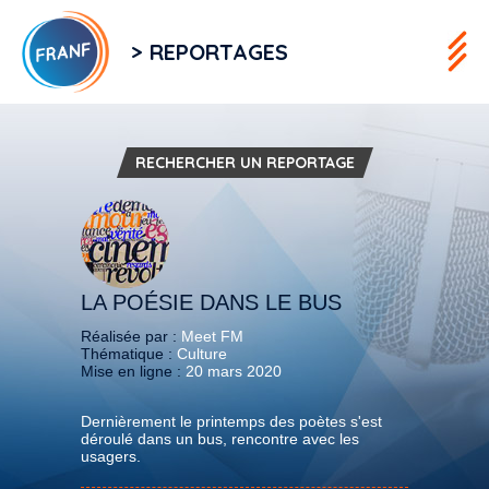
> REPORTAGES
RECHERCHER UN REPORTAGE
LA POÉSIE DANS LE BUS
Réalisée par :
Meet FM
Thématique :
Culture
Mise en ligne :
20 mars 2020
Dernièrement le printemps des poètes s'est
déroulé dans un bus, rencontre avec les
usagers.