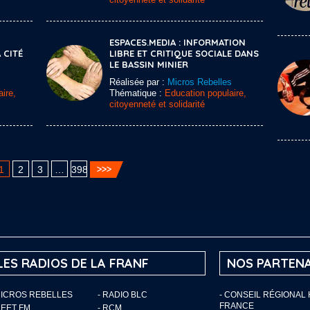
ESPACES.MEDIA : INFORMATION
 CITÉ
LIBRE ET CRITIQUE SOCIALE DANS
LE BASSIN MINIER
Réalisée par :
Micros Rebelles
ire,
Thématique :
Education populaire,
citoyenneté et solidarité
1
2
3
…
398
LES RADIOS DE LA FRANF
NOS PARTENA
MICROS REBELLES
- RADIO BLC
- CONSEIL RÉGIONAL
FRANCE
MEET FM
- RCM