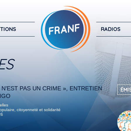
TIONS
RADIOS
ES
 N’EST PAS UN CRIME », ENTRETIEN
ÉMI
JIGO
elles
pulaire, citoyenneté et solidarité
26