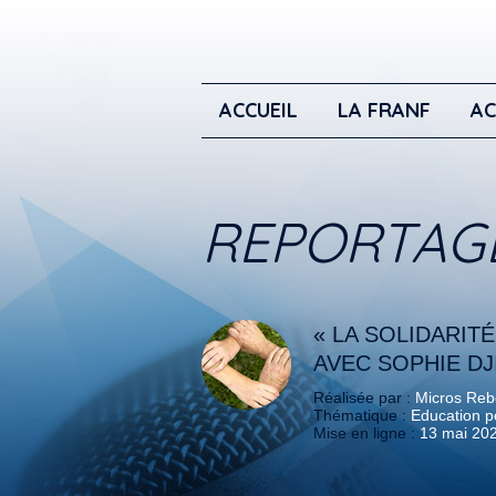
ACCUEIL
LA FRANF
AC
REPORTAG
« LA SOLIDARITÉ
AVEC SOPHIE D
Réalisée par :
Micros Reb
Thématique :
Education po
Mise en ligne :
13 mai 20