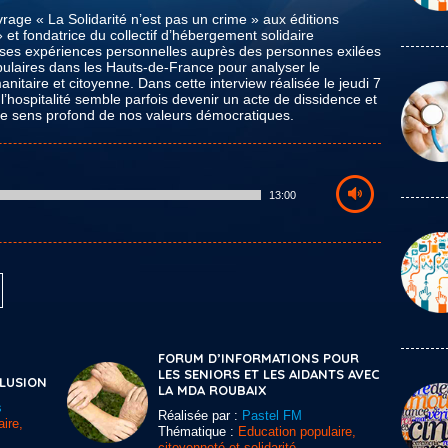
vrage « La Solidarité n’est pas un crime » aux éditions
» et fondatrice du collectif d’hébergement solidaire
 ses expériences personnelles auprès des personnes exilées
pulaires dans les Hauts-de-France pour analyser le
nitaire et citoyenne. Dans cette interview réalisée le jeudi 7
l’hospitalité semble parfois devenir un acte de dissidence et
e le sens profond de nos valeurs démocratiques.
13:00
FORUM D’INFORMATIONS POUR
LES SENIORS ET LES AIDANTS AVEC
CLUSION
LA MDA ROUBAIX
s
Réalisée par :
Pastel FM
ire,
Thématique :
Education populaire,
citoyenneté et solidarité