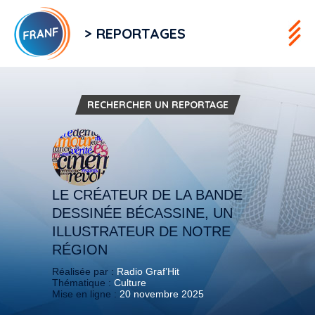
> REPORTAGES
RECHERCHER UN REPORTAGE
LE CRÉATEUR DE LA BANDE
DESSINÉE BÉCASSINE, UN
ILLUSTRATEUR DE NOTRE
RÉGION
Réalisée par :
Radio Graf’Hit
Thématique :
Culture
Mise en ligne :
20 novembre 2025