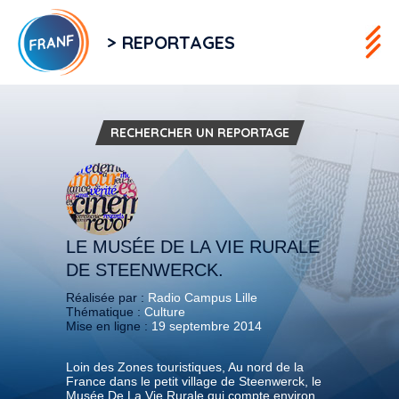
> REPORTAGES
RECHERCHER UN REPORTAGE
LE MUSÉE DE LA VIE RURALE
DE STEENWERCK.
Réalisée par :
Radio Campus Lille
Thématique :
Culture
Mise en ligne :
19 septembre 2014
Loin des Zones touristiques, Au nord de la
France dans le petit village de Steenwerck, le
Musée De La Vie Rurale qui compte environ