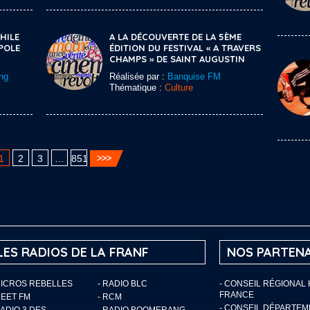
HILE
A LA DÉCOUVERTE DE LA 5ÈME
POLE
ÉDITION DU FESTIVAL « A TRAVERS
CHAMPS » DE SAINT AUGUSTIN
ng
Réalisée par :
Banquise FM
Thématique :
Culture
1
2
3
…
851
LES RADIOS DE LA FRANF
NOS PARTENA
MICROS REBELLES
- RADIO BLC
- CONSEIL RÉGIONAL
FRANCE
MEET FM
- RCM
- CONSEIL DÉPARTE