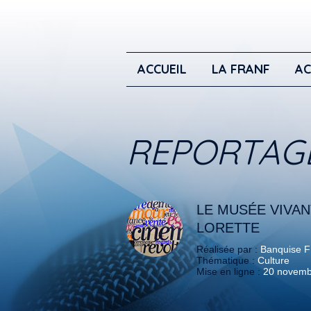
ACCUEIL
LA FRANF
AC
REPORTAG
LE MUSÉE VIVAN
LORETTE
Réalisée par :
Banquise 
Thématique :
Culture
Mise en ligne :
20 novemb