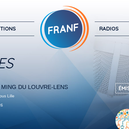
TIONS
RADIOS
ES
N MING DU LOUVRE-LENS
ÉMI
us Lille
26