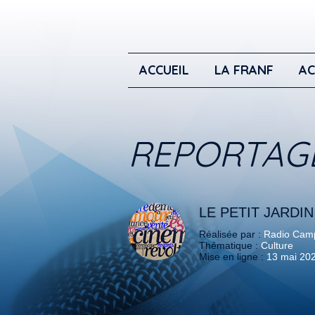
ACCUEIL
LA FRANF
AC
REPORTAG
LE PETIT JARDI
Réalisée par :
Radio Camp
Thématique :
Culture
Mise en ligne :
13 mai 20