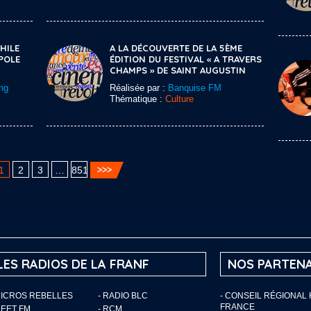
HILE
A LA DÉCOUVERTE DE LA 5ÈME
POLE
ÉDITION DU FESTIVAL « A TRAVERS
CHAMPS » DE SAINT AUGUSTIN
ng
Réalisée par :
Banquise FM
Thématique :
Culture
1
2
3
…
851
LES RADIOS DE LA FRANF
NOS PARTENA
MICROS REBELLES
- RADIO BLC
- CONSEIL RÉGIONAL
FRANCE
MEET FM
- RCM