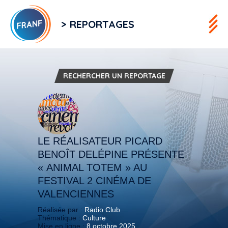
> REPORTAGES
RECHERCHER UN REPORTAGE
LE RÉALISATEUR PICARD
BENOÎT DELÉPINE PRÉSENTE
« ANIMAL TOTEM » AU
FESTIVAL 2 CINÉMA DE
VALENCIENNES
Réalisée par :
Radio Club
Thématique :
Culture
Mise en ligne :
8 octobre 2025