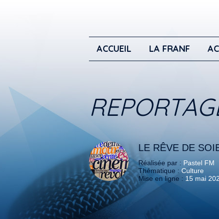
ACCUEIL
LA FRANF
AC
REPORTAG
LE RÊVE DE SOI
Réalisée par :
Pastel FM
Thématique :
Culture
Mise en ligne :
15 mai 20