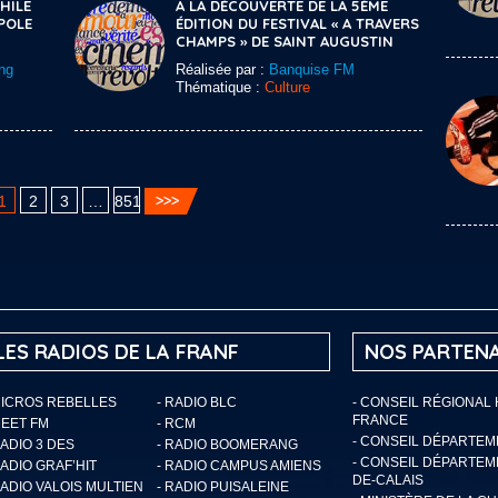
HILE
A LA DÉCOUVERTE DE LA 5ÈME
POLE
ÉDITION DU FESTIVAL « A TRAVERS
CHAMPS » DE SAINT AUGUSTIN
ng
Réalisée par :
Banquise FM
Thématique :
Culture
1
2
3
…
851
LES RADIOS DE LA FRANF
NOS PARTENA
MICROS REBELLES
- RADIO BLC
- CONSEIL RÉGIONAL
FRANCE
MEET FM
- RCM
- CONSEIL DÉPARTE
RADIO 3 DES
- RADIO BOOMERANG
- CONSEIL DÉPARTEM
RADIO GRAF’HIT
- RADIO CAMPUS AMIENS
DE-CALAIS
RADIO VALOIS MULTIEN
- RADIO PUISALEINE