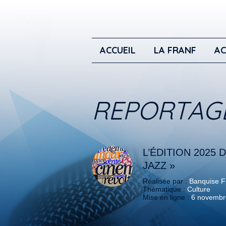
ACCUEIL
LA FRANF
AC
REPORTAG
L’ÉDITION 2025 
JAZZ »
Réalisée par :
Banquise 
Thématique :
Culture
Mise en ligne :
6 novembr