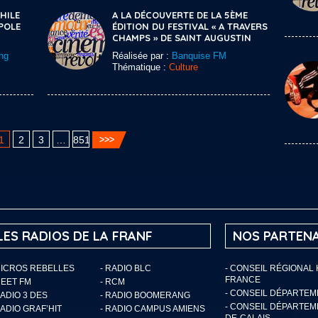
HILE
A LA DÉCOUVERTE DE LA 5ÈME
POLE
ÉDITION DU FESTIVAL « A TRAVERS
CHAMPS » DE SAINT AUGUSTIN
ng
Réalisée par :
Banquise FM
Thématique :
Culture
1
2
3
…
851
LES RADIOS DE LA FRANF
NOS PARTENA
MICROS REBELLES
- RADIO BLC
- CONSEIL RÉGIONAL
FRANCE
MEET FM
- RCM
- CONSEIL DÉPARTE
RADIO 3 DES
- RADIO BOOMERANG
- CONSEIL DÉPARTEM
RADIO GRAF’HIT
- RADIO CAMPUS AMIENS