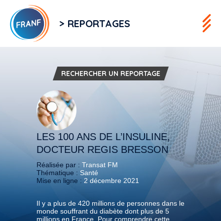
> REPORTAGES
RECHERCHER UN REPORTAGE
LES 100 ANS DE L’INSULINE,
DOCTEUR REGIS BRESSON
Réalisée par :
Transat FM
Thématique :
Santé
Mise en ligne :
2 décembre 2021
Il y a plus de 420 millions de personnes dans le
monde souffrant du diabète dont plus de 5
millions en France. Pour comprendre cette