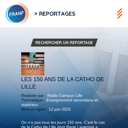
> REPORTAGES
RECHERCHER UN REPORTAGE
LES 150 ANS DE LA CATHO DE
LILLE
Réalisée par :
Radio Campus Lille
Thématique :
Enseignement secondaire et
supérieur
Mise en ligne :
12 juin 2025
On n'a pas tous les jours 150 ans. C'est le cas
de la Catho de Lille dont René Lavergne a