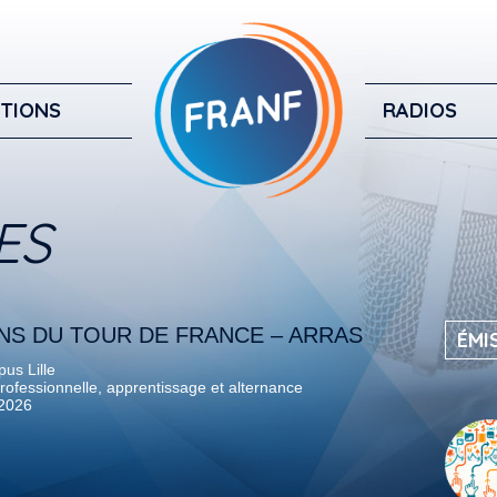
TIONS
RADIOS
ES
S DU TOUR DE FRANCE – ARRAS
ÉMI
us Lille
rofessionnelle, apprentissage et alternance
 2026