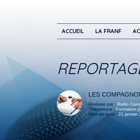
ACCUEIL
LA FRANF
AC
REPORTAG
LES COMPAGNON
Réalisée par :
Radio Camp
Thématique :
Formation p
Mise en ligne :
21 janvier