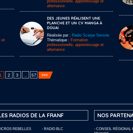
professionnelle, apprentissage et
alternance
DES JEUNES RÉALISENT UNE
PLANCHE ET UN CV MANGA À
DOUAI
Réalisée par :
Radio Scarpe Sensée
 et
Thématique :
Formation
professionnelle, apprentissage et
alternance
1
2
3
…
57
LES RADIOS DE LA FRANF
NOS PARTENA
MICROS REBELLES
- RADIO BLC
- CONSEIL RÉGIONAL