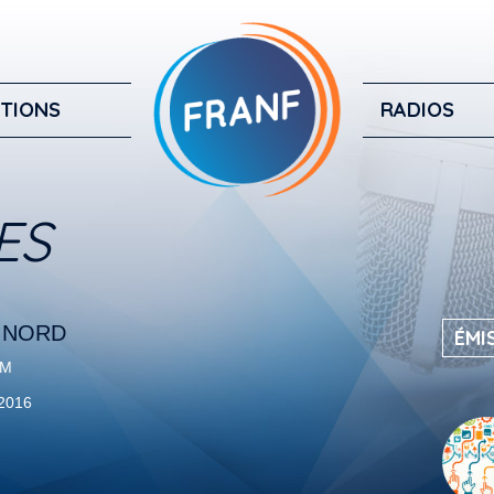
TIONS
RADIOS
ES
U NORD
ÉMI
FM
 2016