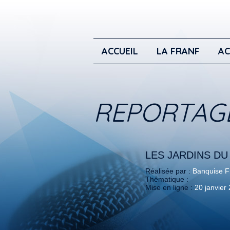
ACCUEIL
LA FRANF
AC
REPORTAG
LES JARDINS D
Réalisée par :
Banquise 
Thématique :
Mise en ligne :
20 janvier