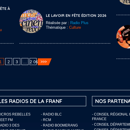
TE À
LE LAVOIR EN FÊTE ÉDITION 2026
Réalisée par :
Radio Plus
Thématique :
Culture
u
1
2
3
…
2 060
LES RADIOS DE LA FRANF
NOS PARTENA
MICROS REBELLES
- RADIO BLC
- CONSEIL RÉGIONAL
FRANCE
MEET FM
- RCM
- CONSEIL DÉPARTE
RADIO 3 DES
- RADIO BOOMERANG