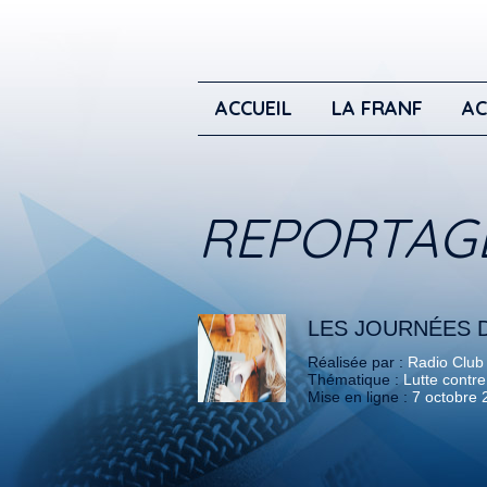
ACCUEIL
LA FRANF
AC
REPORTAG
LES JOURNÉES 
Réalisée par :
Radio Club
Thématique :
Lutte contre
Mise en ligne :
7 octobre 