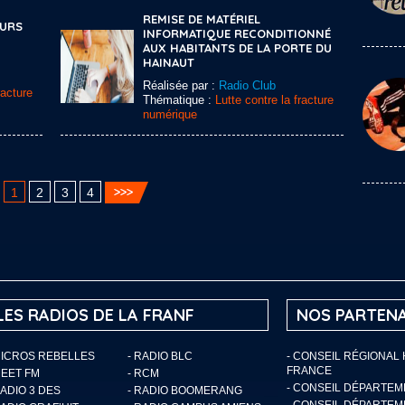
REMISE DE MATÉRIEL
URS
INFORMATIQUE RECONDITIONNÉ
AUX HABITANTS DE LA PORTE DU
HAINAUT
Réalisée par :
Radio Club
racture
Thématique :
Lutte contre la fracture
numérique
1
2
3
4
LES RADIOS DE LA FRANF
NOS PARTENA
MICROS REBELLES
- RADIO BLC
- CONSEIL RÉGIONAL
FRANCE
MEET FM
- RCM
- CONSEIL DÉPARTE
RADIO 3 DES
- RADIO BOOMERANG