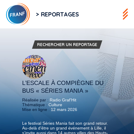
> REPORTAGES
RECHERCHER UN REPORTAGE
L’ESCALE À COMPIÈGNE DU
BUS « SÉRIES MANIA »
Réalisée par :
Radio Graf’Hit
Thématique :
Culture
Mise en ligne :
12 mars 2026
Le festival Séries Mania fait son grand retour.
Au-delà d’être un grand événement à Lille, il
s’invite aussi dans 14 autres villes des Hauts-