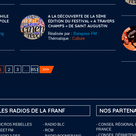
HILE
A LA DÉCOUVERTE DE LA 5ÈME
POLE
ÉDITION DU FESTIVAL « A TRAVERS
CHAMPS » DE SAINT AUGUSTIN
ng
Réalisée par :
Banquise FM
Thématique :
Culture
1
2
3
…
851
LES RADIOS DE LA FRANF
NOS PARTENA
MICROS REBELLES
- RADIO BLC
- CONSEIL RÉGIONAL
FRANCE
MEET FM
- RCM
- CONSEIL DÉPARTE