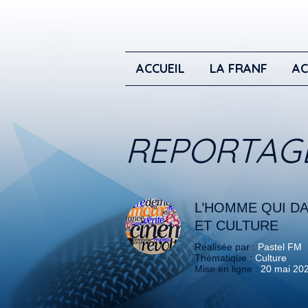
ACCUEIL
LA FRANF
AC
REPORTAG
L’HOMME QUI DA
ET CULTURE
Réalisée par :
Pastel FM
Thématique :
Culture
Mise en ligne :
20 mai 20