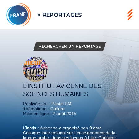
> REPORTAGES
RECHERCHER UN REPORTAGE
L’INSTITUT AVICENNE DES
SCIENCES HUMAINES
Réalisée par :
Pastel FM
Thématique :
Culture
Mise en ligne :
7 août 2015
L’institut Avicenne a organisé son 9 ème
Colloque international sur l enseignement de la
langue arabe, dans ses locaux à Lille. Christian