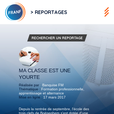
> REPORTAGES
RECHERCHER UN REPORTAGE
MA CLASSE EST UNE
YOURTE
Réalisée par :
Banquise FM
Thématique :
Formation professionnelle,
apprentissage et alternance
Mise en ligne :
17 mars 2017
Depuis la rentrée de septembre, l'école des
trois clefs de Boëseghem s'est dotée d'une