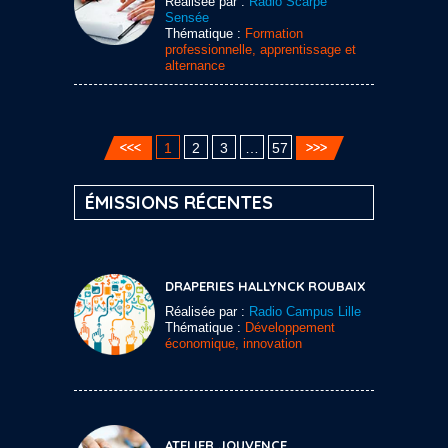
Réalisée par :
Radio Scarpe
Sensée
Thématique :
Formation
professionnelle, apprentissage et
alternance
1
2
3
…
57
ÉMISSIONS RÉCENTES
DRAPERIES HALLYNCK ROUBAIX
Réalisée par :
Radio Campus Lille
Thématique :
Développement
économique, innovation
ATELIER JOUVENCE