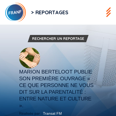
> REPORTAGES
RECHERCHER UN REPORTAGE
MARION BERTELOOT PUBLIE
SON PREMIÈRE OUVRAGE «
CE QUE PERSONNE NE VOUS
DIT SUR LA PARENTALITÉ :
ENTRE NATURE ET CULTURE
».
Réalisée par :
Transat FM