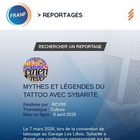
> REPORTAGES
RECHERCHER UN REPORTAGE
MYTHES ET LÉGENDES DU
TATTOO AVEC SYBARITE
Réalisée par :
RCV99
Thématique :
Culture
Mise en ligne :
9 avril 2026
Le 7 mars 2026, lors de la convention de
tatouage au Garage Les Lillois, Sybarite a
donné une conférence passionnante sur les