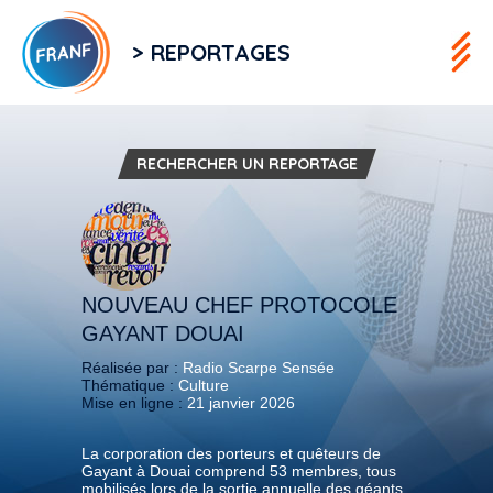
> REPORTAGES
RECHERCHER UN REPORTAGE
NOUVEAU CHEF PROTOCOLE
GAYANT DOUAI
Réalisée par :
Radio Scarpe Sensée
Thématique :
Culture
Mise en ligne :
21 janvier 2026
La corporation des porteurs et quêteurs de
Gayant à Douai comprend 53 membres, tous
mobilisés lors de la sortie annuelle des géants.