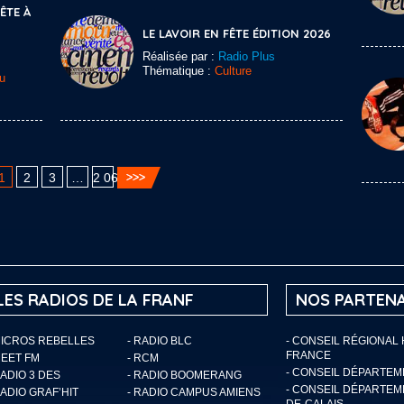
TE À
LE LAVOIR EN FÊTE ÉDITION 2026
Réalisée par :
Radio Plus
Thématique :
Culture
u
1
2
3
…
2 060
LES RADIOS DE LA FRANF
NOS PARTENA
MICROS REBELLES
- RADIO BLC
- CONSEIL RÉGIONAL
FRANCE
MEET FM
- RCM
- CONSEIL DÉPARTE
RADIO 3 DES
- RADIO BOOMERANG
- CONSEIL DÉPARTEM
RADIO GRAF’HIT
- RADIO CAMPUS AMIENS