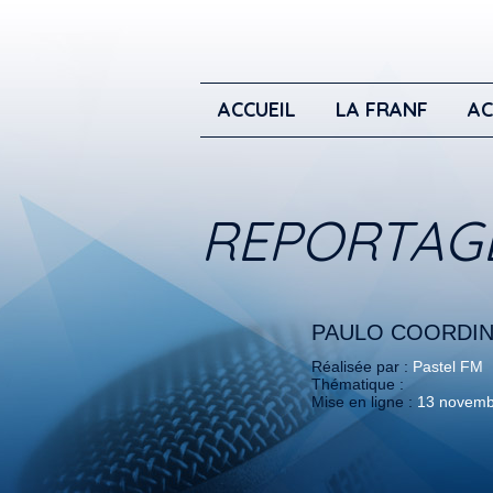
ACCUEIL
LA FRANF
AC
REPORTAG
PAULO COORDIN
Réalisée par :
Pastel FM
Thématique :
Mise en ligne :
13 novemb