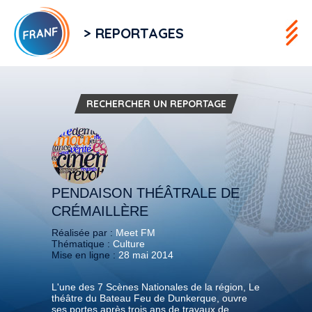
> REPORTAGES
RECHERCHER UN REPORTAGE
PENDAISON THÉÂTRALE DE
CRÉMAILLÈRE
Réalisée par :
Meet FM
Thématique :
Culture
Mise en ligne :
28 mai 2014
L'une des 7 Scènes Nationales de la région, Le
théâtre du Bateau Feu de Dunkerque, ouvre
ses portes après trois ans de travaux de