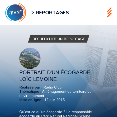
> REPORTAGES
RECHERCHER UN REPORTAGE
PORTRAIT D’UN ÉCOGARDE,
LOÏC LEMOINE
Réalisée par :
Radio Club
Thématique :
Aménagement du territoire et
environnement
Mise en ligne :
12 juin 2015
Qu'est-ce qu'un écogarde ? Le responsable
écogarde du Parc Naturel Régional Scarpe