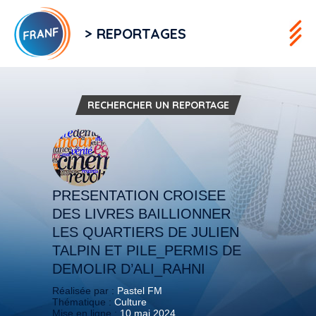
> REPORTAGES
RECHERCHER UN REPORTAGE
PRESENTATION CROISEE
DES LIVRES BAILLIONNER
LES QUARTIERS DE JULIEN
TALPIN ET PILE_PERMIS DE
DEMOLIR D’ALI_RAHNI
Réalisée par :
Pastel FM
Thématique :
Culture
Mise en ligne :
10 mai 2024