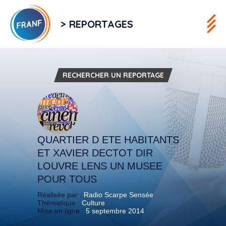
> REPORTAGES
RECHERCHER UN REPORTAGE
QUARTIER D ETE HABITANTS
ET XAVIER DECTOT DIR
LOUVRE LENS UN MUSEE
POUR TOUS
Réalisée par :
Radio Scarpe Sensée
Thématique :
Culture
Mise en ligne :
5 septembre 2014