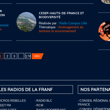
ER
CESER HAUTS-DE-FRANCE ET
ION
BIODIVERSITÉ
Réalisée par :
Radio Campus Lille
Sensée
Thématique :
Aménagement du
u
territoire et environnement
1
2
3
…
176
LES RADIOS DE LA FRANF
NOS PARTENA
MICROS REBELLES
- RADIO BLC
- CONSEIL RÉGIONAL
FRANCE
MEET FM
- RCM
- CONSEIL DÉPARTE