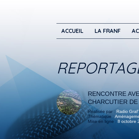
ACCUEIL
LA FRANF
AC
REPORTAG
RENCONTRE AVE
CHARCUTIER DE
Réalisée par :
Radio Graf’
Thématique :
Aménagement
Mise en ligne :
8 octobre 