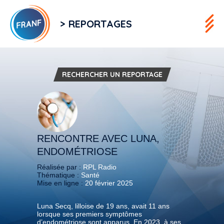
> REPORTAGES
RECHERCHER UN REPORTAGE
RENCONTRE AVEC LUNA,
ENDOMÉTRIOSE
Réalisée par :
RPL Radio
Thématique :
Santé
Mise en ligne :
20 février 2025
Luna Secq, lilloise de 19 ans, avait 11 ans
lorsque ses premiers symptômes
d’endométriose sont apparus. En 2023, à ses