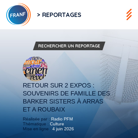
> REPORTAGES
RECHERCHER UN REPORTAGE
RETOUR SUR 2 EXPOS :
SOUVENIRS DE FAMILLE DES
BARKER SISTERS À ARRAS
ET A ROUBAIX
Réalisée par :
Radio PFM
Thématique :
Culture
Mise en ligne :
4 juin 2026