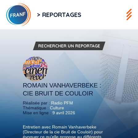
> REPORTAGES
RECHERCHER UN REPORTAGE
ROMAIN VANHAVERBEKE :
CIE BRUIT DE COULOIR
Réalisée par :
Radio PFM
Thématique :
Culture
Mise en ligne :
9 avril 2026
Entretien avec Romain Vanhaverbeke
(Directeur de la cie Bruit de Couloir) pour
évoquer ce qu’elle propose au différents