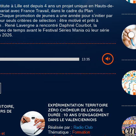
titute à Lille est depuis 4 ans un projet unique en Hauts-de-
enariat avec France Travail, dans le cadre du Plan
haque promotion de jeunes a une année pour s’initier par
ur seuls critères de sélection : être motivé et prêt à
gion . René Lavergne a rencontré Daphné Courbot, la
eu de temps avant le Festival Séries Mania où leur série
s 2026.
13:35
EXPÉRIMENTATION TERRITOIRE
ITOIRE,
ZÉRO CHÔMEUR DE LONGUE
RS DE
DURÉE : 10 ANS D’ENGAGEMENT
DANS LE VALENCIENNOIS
Réalisée par :
Radio Club
Thématique :
Formation
 et