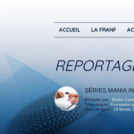
ACCUEIL
LA FRANF
AC
REPORTAG
SÉRIES MANIA I
Réalisée par :
Radio Camp
Thématique :
Formation p
Mise en ligne :
19 février