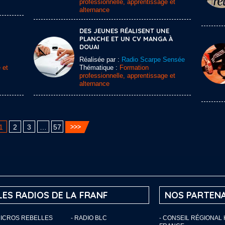
professionnelle, apprentissage et
alternance
DES JEUNES RÉALISENT UNE
PLANCHE ET UN CV MANGA À
DOUAI
Réalisée par :
Radio Scarpe Sensée
 et
Thématique :
Formation
professionnelle, apprentissage et
alternance
1
2
3
…
57
LES RADIOS DE LA FRANF
NOS PARTENA
MICROS REBELLES
- RADIO BLC
- CONSEIL RÉGIONAL