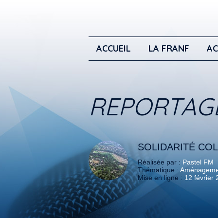
ACCUEIL
LA FRANF
AC
REPORTAG
SOLIDARITÉ CO
Réalisée par :
Pastel FM
Thématique :
Aménagement
Mise en ligne :
12 février