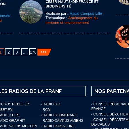
CESER HAUTS-DE-FRANCE ET
ION
BIODIVERSITÉ
Réalisée par :
Radio Campus Lille
Sensée
Thématique :
Aménagement du
u
territoire et environnement
1
2
3
…
176
LES RADIOS DE LA FRANF
NOS PARTENA
MICROS REBELLES
- RADIO BLC
- CONSEIL RÉGIONAL
FRANCE
MEET FM
- RCM
- CONSEIL DÉPARTE
RADIO 3 DES
- RADIO BOOMERANG
- CONSEIL DÉPARTEM
RADIO GRAF’HIT
- RADIO CAMPUS AMIENS
DE-CALAIS
RADIO VALOIS MULTIEN
- RADIO PUISALEINE