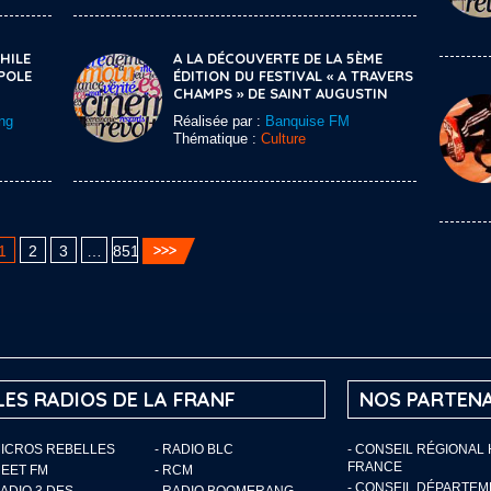
HILE
A LA DÉCOUVERTE DE LA 5ÈME
POLE
ÉDITION DU FESTIVAL « A TRAVERS
CHAMPS » DE SAINT AUGUSTIN
ng
Réalisée par :
Banquise FM
Thématique :
Culture
1
2
3
…
851
LES RADIOS DE LA FRANF
NOS PARTENA
MICROS REBELLES
- RADIO BLC
- CONSEIL RÉGIONAL
FRANCE
MEET FM
- RCM
- CONSEIL DÉPARTE