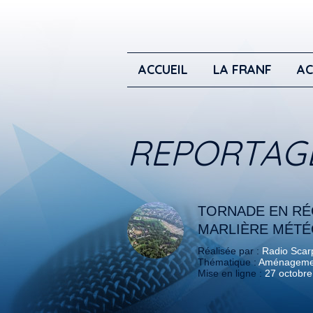
ACCUEIL
LA FRANF
AC
REPORTAG
TORNADE EN RÉ
MARLIÈRE MÉT
Réalisée par :
Radio Scar
Thématique :
Aménagement
Mise en ligne :
27 octobr