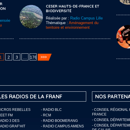
ER
CESER HAUTS-DE-FRANCE ET
ION
BIODIVERSITÉ
Réalisée par :
Radio Campus Lille
Sensée
Thématique :
Aménagement du
u
territoire et environnement
1
2
3
…
176
LES RADIOS DE LA FRANF
NOS PARTENA
MICROS REBELLES
- RADIO BLC
- CONSEIL RÉGIONAL
FRANCE
MEET FM
- RCM
- CONSEIL DÉPARTE
RADIO 3 DES
- RADIO BOOMERANG
- CONSEIL DÉPARTEM
RADIO GRAF’HIT
- RADIO CAMPUS AMIENS