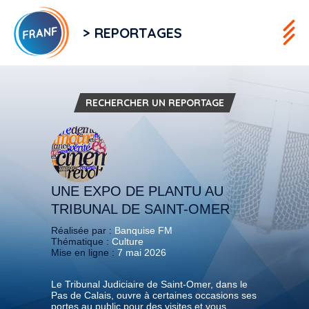
> REPORTAGES
RECHERCHER UN REPORTAGE
UNE EXPO DE PLANTU AU
TRIBUNAL DE SAINT-OMER
Réalisée par :
Banquise FM
Thématique :
Culture
Mise en ligne :
7 mai 2026
Le Tribunal Judiciaire de Saint-Omer, dans le
Pas de Calais, ouvre à certaines occasions ses
portes au public pour des visites et vous