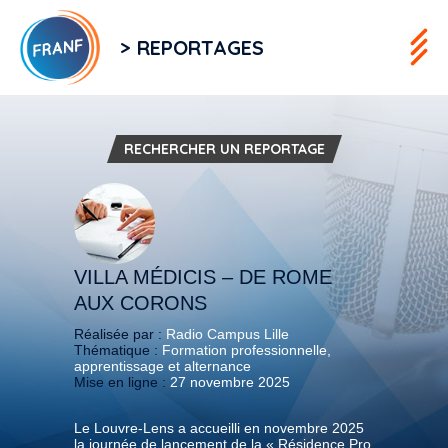
> REPORTAGES
RECHERCHER UN REPORTAGE
VILLA MÉDICIS – DE ROME
AUX CORONS
Réalisée par :
Radio Campus Lille
Thématique :
Formation professionnelle,
apprentissage et alternance
Mise en ligne :
27 novembre 2025
Le Louvre-Lens a accueilli en novembre 2025
la journée de lancement de la « Résidence Pro