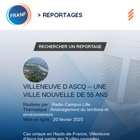
> REPORTAGES
RECHERCHER UN REPORTAGE
VILLENEUVE D ASCQ – UNE
VILLE NOUVELLE DE 55 ANS
Réalisée par :
Radio Campus Lille
Thématique :
Aménagement du territoire et
environnement
Mise en ligne :
20 février 2025
Cas unique en Hauts-de-France, Villeneuve
d'Ascq fait partie des 9 villes nouvelles