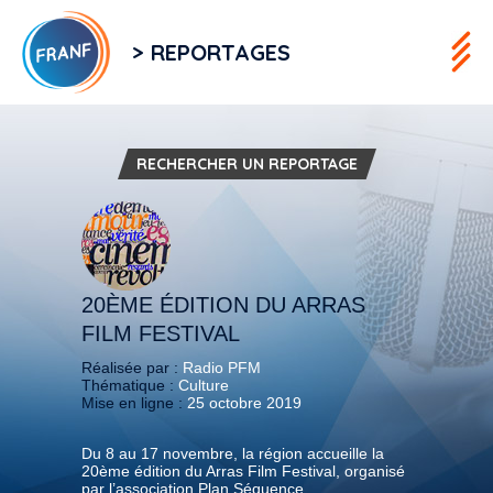
> REPORTAGES
RECHERCHER UN REPORTAGE
20ÈME ÉDITION DU ARRAS
FILM FESTIVAL
Réalisée par :
Radio PFM
Thématique :
Culture
Mise en ligne :
25 octobre 2019
Du 8 au 17 novembre, la région accueille la
20ème édition du Arras Film Festival, organisé
par l’association Plan Séquence.