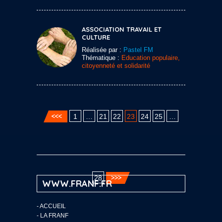
ASSOCIATION TRAVAIL ET
CULTURE
Réalisée par :
Pastel FM
Thématique :
Education populaire,
citoyenneté et solidarité
1
…
21
22
23
24
25
…
28
WWW.FRANF.FR
-
ACCUEIL
-
LA FRANF